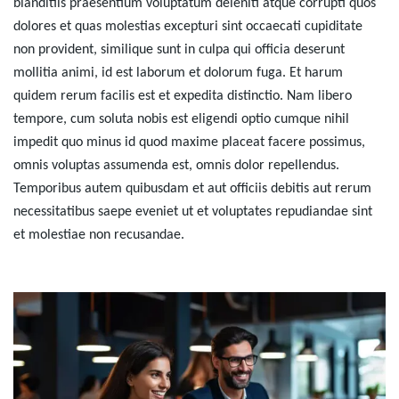
blanditiis praesentium voluptatum deleniti atque corrupti quos
dolores et quas molestias excepturi sint occaecati cupiditate
non provident, similique sunt in culpa qui officia deserunt
mollitia animi, id est laborum et dolorum fuga. Et harum
quidem rerum facilis est et expedita distinctio. Nam libero
tempore, cum soluta nobis est eligendi optio cumque nihil
impedit quo minus id quod maxime placeat facere possimus,
omnis voluptas assumenda est, omnis dolor repellendus.
Temporibus autem quibusdam et aut officiis debitis aut rerum
necessitatibus saepe eveniet ut et voluptates repudiandae sint
et molestiae non recusandae.